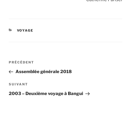
CATÉGORIES
VOYAGE
Navigation
Article
PRÉCÉDENT
de
précédent
Assemblée générale 2018
l’article
Article
SUIVANT
suivant
2003 – Deuxième voyage à Bangui