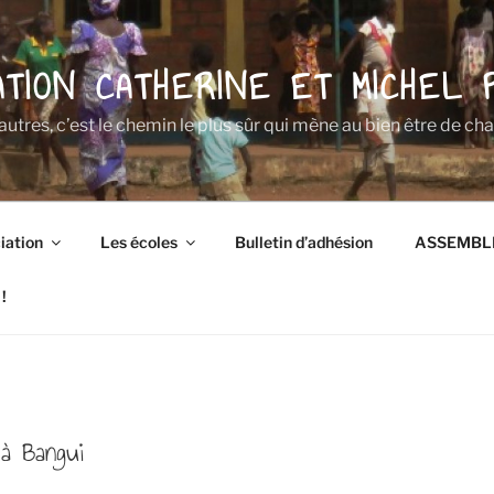
ATION CATHERINE ET MICHEL 
 autres, c’est le chemin le plus sûr qui mène au bien être de ch
iation
Les écoles
Bulletin d’adhésion
ASSEMBL
!
à Bangui