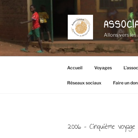
Aller
au
contenu
ASSOCI
principal
Allons vers les
Accueil
Voyages
L’assoc
Réseaux sociaux
Faire un don 
2006 – Cinquième voyage 