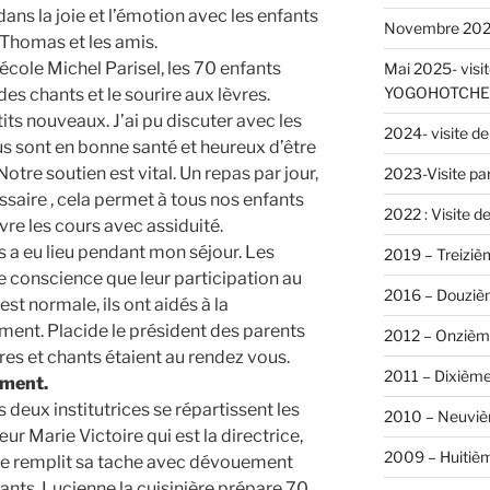
s la joie et l’émotion avec les enfants
Novembre 2025 
, Thomas et les amis.
’école Michel Parisel, les 70 enfants
Mai 2025- visit
YOGOHOTCHE
es chants et le sourire aux lèvres.
tits nouveaux. J’ai pu discuter avec les
2024- visite 
ous sont en bonne santé et heureux d’être
Notre soutien est vital. Un repas par jour,
2023-Visite pa
ssaire , cela permet à tous nos enfants
2022 : Visite de
re les cours avec assiduité.
s a eu lieu pendant mon séjour. Les
2019 – Treiziè
conscience que leur participation au
2016 – Douziè
st normale, ils ont aidés à la
ent. Placide le président des parents
2012 – Onzièm
res et chants étaient au rendez vous.
2011 – Dixième
ement.
 deux institutrices se répartissent les
2010 – Neuviè
r Marie Victoire qui est la directrice,
2009 – Huitiè
cole remplit sa tache avec dévouement
fants. Lucienne la cuisinière prépare 70