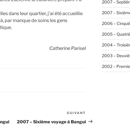
2007 – Septiè
2007 – Sixièm
lles dans leur quartier, j’ai été accueillie
 là, par manque de soins les gens
2006 – Cinqui
tique.
2005 – Quatri
2004 – Troisi
Catherine Parisel
2003 – Deuxiè
2002 – Premie
SUIVANT
Article
suivant
ngui
2007 – Sixième voyage à Bangui