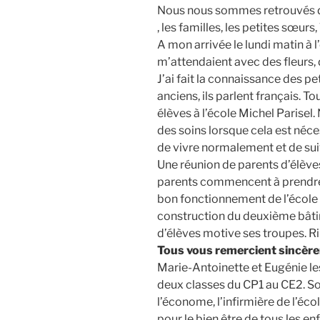
Nous nous sommes retrouvés dan
, les familles, les petites sœurs
A mon arrivée le lundi matin à l
m’attendaient avec des fleurs, d
J’ai fait la connaissance des pe
anciens, ils parlent français. T
élèves à l’école Michel Parisel. 
des soins lorsque cela est néce
de vivre normalement et de suiv
Une réunion de parents d’élève
parents commencent à prendre 
bon fonctionnement de l’école e
construction du deuxième bâtim
d’élèves motive ses troupes. Ri
Tous vous remercient sincèr
Marie-Antoinette et Eugénie les
deux classes du CP1 au CE2. Sœu
l’économe, l’infirmière de l’é
pour le bien être de tous les en