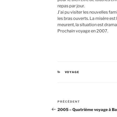
repas par jour.
J’ai pu visiter les nouvelles fami
les bras ouverts. La misère est
meurent, la situation est drama
Prochain voyage en 2007.
CATÉGORIES
VOYAGE
Navigation
Article
PRÉCÉDENT
de
précédent
2005 – Quatrième voyage à Ba