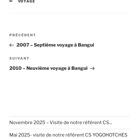
CATÉGORIES
VOYAGE
Navigation
Article
PRÉCÉDENT
de
précédent
2007 – Septième voyage à Bangui
l’article
Article
SUIVANT
suivant
2010 – Neuvième voyage à Bangui
Novembre 2025 – Visite de notre référent CS...
Mai 2025- visite de notre référent CS YOGOHOTCHES